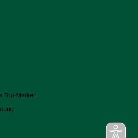
s Top-Marken
atung