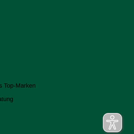
s Top-Marken
atung