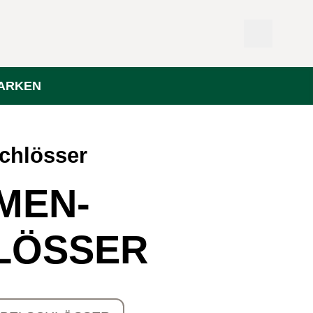
ARKEN
chlösser
MEN­
LÖSSER