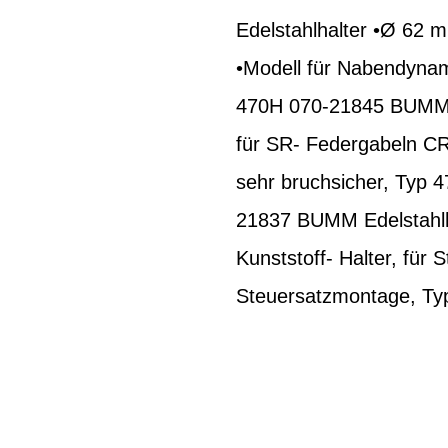
Edelstahlhalter •Ø 62 m
•Modell für Nabendynam
470H 070-21845 BUMM A
für SR- Federgabeln C
sehr bruchsicher, Typ 
21837 BUMM Edelstahlh
Kunststoff- Halter, für
Steuersatzmontage, Typ 