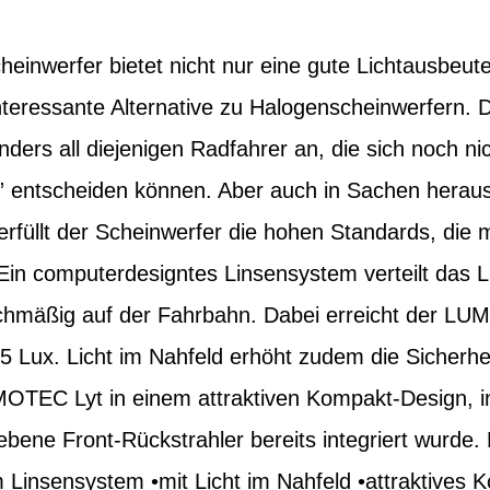
nwerfer bietet nicht nur eine gute Lichtausbeute,
 interessante Alternative zu Halogenscheinwerfern. 
ers all diejenigen Radfahrer an, die sich noch nic
C” entscheiden können. Aber auch in Sachen herau
rfüllt der Scheinwerfer die hohen Standards, di
Ein computerdesigntes Linsensystem verteilt das Li
chmäßig auf der Fahrbahn. Dabei erreicht der LU
5 Lux. Licht im Nahfeld erhöht zudem die Sicherhe
MOTEC Lyt in einem attraktiven Kompakt-Design, in
bene Front-Rückstrahler bereits integriert wurde. 
Linsensystem •mit Licht im Nahfeld •attraktives 