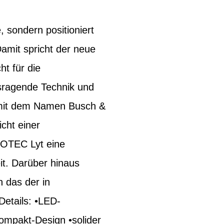
 sondern positioniert
Damit spricht der neue
ht für die
sragende Technik und
e mit dem Namen Busch &
cht einer
MOTEC Lyt eine
it. Darüber hinaus
 das der in
Details: •LED-
Kompakt-Design •solider