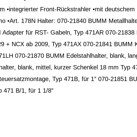
m •integrierter Front-Rückstrahler •mit deutschem
o •Art. 178N Halter: 070-21840 BUMM Metallhalter
dapter für RST- Gabeln, Typ 471AR 070-21838 
R9 + NCX ab 2009, Typ 471AX 070-21841 BUMM Kuns
471LH 070-21870 BUMM Edelstahlhalter, blank, lan
alter, blank, mittel, kurzer Schenkel 18 mm Ty
 Steuersatzmontage, Typ 471B, für 1” 070-21851 B
471 B/1, für 1 1/8”