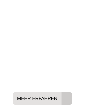
BIKE-LEASIN
EINFACH UND PREISGÜNSTIG ZUM NEU
Wir beraten Sie gerne welches Bike zu Ihre
Anforderungen passt - und können Ihnen att
Konditionen vermitteln.
In drei Schritten zum neuen Bike:
Lieblings-Bike aussuchen
Vertrag abschließen
Abholen und Spaß haben
MEHR ERFAHREN