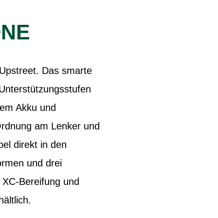
ONE
s Upstreet. Das smarte
 Unterstützungsstufen
igem Akku und
 Ordnung am Lenker und
l direkt in den
ormen und drei
er XC-Bereifung und
ältlich.