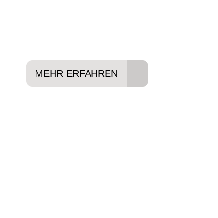
Lieblings-Bike aussuchen
Vertrag abschließen
Abholen und Spaß haben
MEHR ERFAHREN